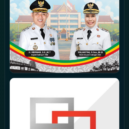
Dinas Instansi lainnya dan masyarakat umum. "Bupati Inhil
berpesan kepada peserta agar dapat mengikuti turnamen bola voli
kapolres Inhil cup IV tahun 2025 ini dengan sebaik-baiknya gunakan
bakat dan kemampuan yang dimiliki dengan penuh semangat dan
maksimal demi meraih prestasi yang setinggi-tingginya" tutup Qudri
Ramaputera, SH, MH.