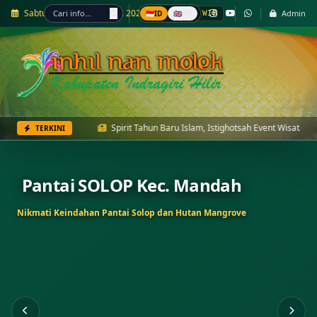
Sabtu, 8 Agustus Agustus 2026
Admin
🇮🇩
ID
12:44:53 WIB
🇬🇧
EN
Tahun Baru Islam, Istighotsah Event Wisata Religi Gema Muharram 1447 H/ 2025
TERKINI
Pantai SOLOP Kec. Mandah
Nikmati Keindahan Pantai Solop dan Hutan Mangrove