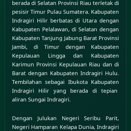
Tembilahan (Jalan darat, 6-7 jam) Jambi – Tembilahan (Jalan darat, 5-
berada di Selatan Provinsi Riau terletak di
menyaksikan festival warisan budaya ini. Sebagai pengunjung, kita
6 jam) Batam – Tembilahan (Jalan laut, 4-5 jam) Tembilahan –
pun dapat merasakan bagaimana sensasi selancar lumpur yang
pesisir Timur Pulau Sumatera. Kabupaten
Tempuling (Jalan darat, ±1 jam)
diperlombakan disana, sembari mengumpulkan kerang-kerang
Indragiri Hilir berbatas di Utara dengan
diatas pantai lumpur yang mempesona. Kita juga dapat ikuti Iven
Merapah yakni berlari diatas lumpur.
Kabupaten Pelalawan, di Selatan dengan
Kabupaten Tanjung Jabung Barat Provinsi
Jambi, di Timur dengan Kabupaten
Kepulauan Lingga dan Kabupaten
Karimun Provinsi Kepulauan Riau dan di
Barat dengan Kabupaten Indragiri Hulu.
Tembilahan sebagai Ibukota Kabupaten
Indragiri Hilir yang berada di tepian
aliran Sungai Indragiri.
Dengan Julukan Negeri Seribu Parit,
Negeri Hamparan Kelapa Dunia, Indragiri