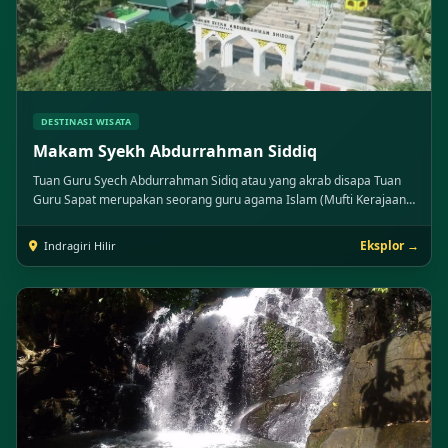
DESTINASI WISATA
Makam Syekh Abdurrahman Siddiq
Tuan Guru Syech Abdurrahman Sidiq atau yang akrab disapa Tuan
Guru Sapat merupakan seorang guru agama Islam (Mufti Kerajaan
Indragiri) yang cukup tersohor dan banyak memiliki murid yang
berasal dari negeri Malaysia, Singapura, Kalimantan, Jambi dan
Eksplor →
Indragiri Hilir
Palembang. Beliau lahir dikampung dalam pagar, Martapura,
Kalimantan Selatan pada tahun 1867 M (1284H). Ayahnya bernama
Muhammad Afif bin Khadi H. Mahmud dan ibunya bernama Shafura
dan beliau merupakan keturunan Ulama besar dari Kalimantan
bernama Syekh Arsyad Al-Banjari. Sebelum menetap disapat
Indragiri Hilir, Tuan Guru Sapat merantau ke Padang (Sumatera
Barat) untuk menemui paman beliau bernama As”ad. Ditanah
minang tersebut, beliau menjalankan usaha sebagai penyepuh
emas sembari berdakwah ke pelosok-pelosok Sumatera Barat
berbekal ilmu agama yang telah didapatkannya di Pesantren
sewaktu kecil. Sekitar tahun 1886, Tuan Guru memutuskan