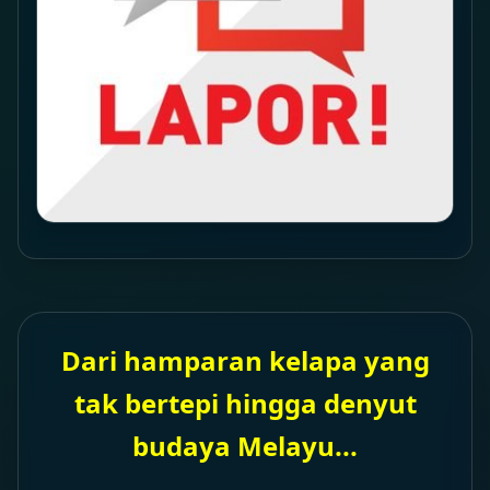
Dari hamparan kelapa yang
tak bertepi hingga denyut
budaya Melayu...