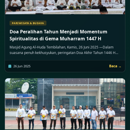
PARIWISATA & BUDAYA
Doa Peralihan Tahun Menjadi Momentum
Spiritualitas di Gema Muharram 1447 H
Masjid Agung Al-Huda Tembilahan, Kamis, 26 Juni 2025 —Dalam
suasana penuh kekhusyukan, peringatan Doa Akhir Tahun 1446 H
dan Awal Tahun 1447 H digelar di Masjid Agung Al-Huda Tembilahan
sebagai bagian dari rangkaian Event Wisata Religi Gema Muharram
Baca →
26 Jun 2025
1447 H. Acara ini menjadi momentum spiritual yang menggugah
kesadaran umat untuk melakukan introspeksi dan memperkuat
tekad dalam menapaki tahun baru hijriah. Kegiatan diawali dengan
pembacaan Doa Akhir Tahun yang dilaksanakan menjelang waktu
Maghrib, dilanjutkan dengan shalat berjamaah, dan kemudian
pembacaan Doa Awal Tahun setelah waktu Maghrib tiba. Suasana
religius terasa begitu kental dengan lantunan doa-doa yang
dipanjatkan oleh para tokoh agama, diiringi kehadiran jamaah yang
memadati Masjid Agung Al-Huda. Momen ini tak hanya menjadi
sarana mendekatkan diri kepada Allah SWT, tetapi juga sebagai
pengingat untuk memulai tahun baru dengan semangat hijrah,
memperbaiki diri, serta memperkuat ukhuwah islamiyah di tengah