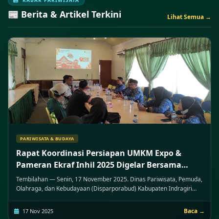
KABAR PARIWISATA
📰 Berita & Artikel Terkini
Lihat Semua →
PARIWISATA & BUDAYA
Rapat Koordinasi Persiapan UMKM Expo &
Pameran Ekraf Inhil 2025 Digelar Bersama
Lintas Instansi
Tembilahan — Senin, 17 November 2025. Dinas Pariwisata, Pemuda,
Olahraga, dan Kebudayaan (Disparporabud) Kabupaten Indragiri
Hilir bersama Himpunan Pengusaha Muda Indonesia (HIPMI) Inhil,
Dinas Perdagangan dan Perindustrian (Disdagtri) Inhil, serta Dinas
Baca →
17 Nov 2025
Penanaman Modal dan Pelayanan Terpadu Satu Pintu (DPMPTSP)